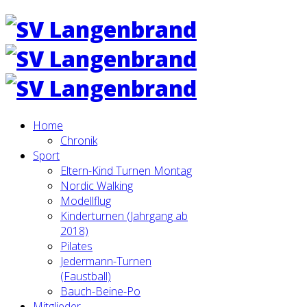
Home
Chronik
Sport
Eltern-Kind Turnen Montag
Nordic Walking
Modellflug
Kinderturnen (Jahrgang ab
2018)
Pilates
Jedermann-Turnen
(Faustball)
Bauch-Beine-Po
Mitglieder